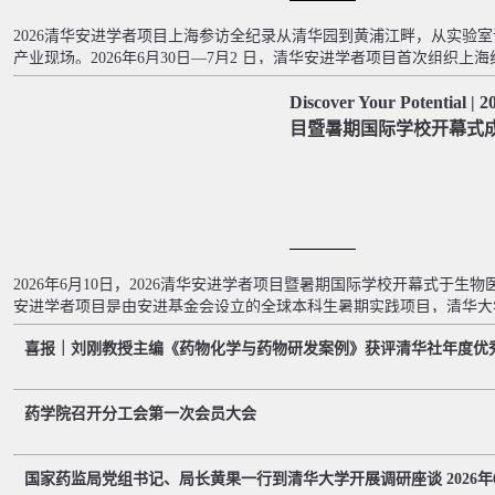
2026清华安进学者项目上海参访全纪录从清华园到黄浦江畔，从实验
产业现场。2026年6月30日—7月2 日，清华安进学者项目首次组织上
里先后走进顶尖新型研发机构、全球制药企业，也漫步海派文化地标，
Discover Your Potenti
度与人文温度的探索之旅。Day1探访SANS走进顶尖科研机构，开启
行的首个目的地 ——上海尚思自然科学院。6月30日下午，师生们步入上
目暨暑期国际学校开幕式
2026年6月10日，2026清华安进学者项目暨暑期国际学校开幕式于生物
安进学者项目是由安进基金会设立的全球本科生暑期实践项目，清华大学
成为“安进学者”项目的主办机构。2026年清华安进学者项目暨暑期国际
喜报｜刘刚教授主编《药物化学与药物研发案例》获评清华社年度优
学者们将进入校园，开始为期8周的暑期科研项目。此外，今年安进项
共同举办，让我们期待这一“夏”会碰撞出怎样的火花吧！清华大学学生学习
药学院召开分工会第一次会员大会
国家药监局党组书记、局长黄果一行到清华大学开展调研座谈 20